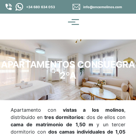
Pasar al contenido principal
+34 680 634 053
info@oncemolinos.com
Menú
APARTAMENTOS CONSUEGRA
2ºA
Apartamento con
vistas a los molinos
,
distribuido en
tres dormitorios
: dos de ellos con
cama de matrimonio de 1,50 m
y un tercer
dormitorio con
dos camas individuales de 1,05