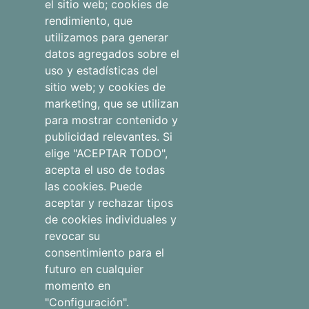
el sitio web; cookies de
rendimiento, que
Otros
utilizamos para generar
alojamientos
datos agregados sobre el
uso y estadísticas del
Blog
sitio web; y cookies de
marketing, que se utilizan
para mostrar contenido y
publicidad relevantes. Si
Aviso legal
elige "ACEPTAR TODO",
Qué hacer
acepta el uso de todas
las cookies. Puede
Política de
aceptar y rechazar tipos
Tienda
privacidad
de cookies individuales y
revocar su
Faqs
Política de
consentimiento para el
cookies
futuro en cualquier
momento en
"Configuración".