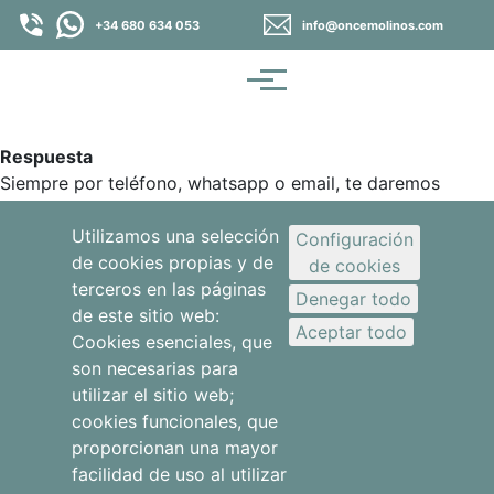
Pasar al contenido principal
+34 680 634 053
info@oncemolinos.com
Menú
Respuesta
Siempre por teléfono, whatsapp o email, te daremos
directamente el mejor precio.
Utilizamos una selección
Configuración
de cookies propias y de
de cookies
Dudas sobre reservas
terceros en las páginas
Denegar todo
de este sitio web:
Aceptar todo
Cookies esenciales, que
son necesarias para
utilizar el sitio web;
¿Cómo puedo obtener el mejor precio?
cookies funcionales, que
proporcionan una mayor
facilidad de uso al utilizar
Apartamentos