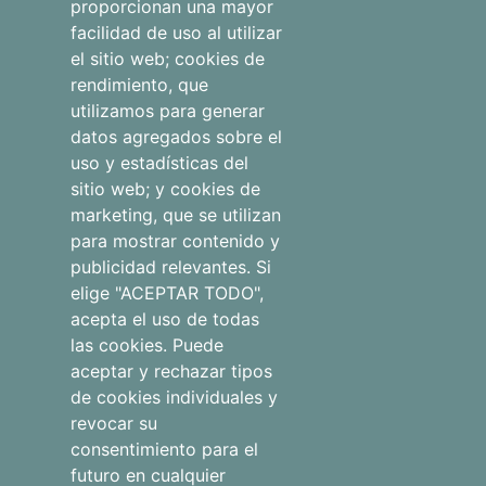
proporcionan una mayor
facilidad de uso al utilizar
Apartamentos
el sitio web; cookies de
rendimiento, que
Otros
utilizamos para generar
alojamientos
datos agregados sobre el
uso y estadísticas del
Blog
sitio web; y cookies de
marketing, que se utilizan
para mostrar contenido y
publicidad relevantes. Si
Aviso legal
elige "ACEPTAR TODO",
Qué hacer
acepta el uso de todas
las cookies. Puede
Política de
aceptar y rechazar tipos
Tienda
privacidad
de cookies individuales y
revocar su
Faqs
Política de
consentimiento para el
cookies
futuro en cualquier