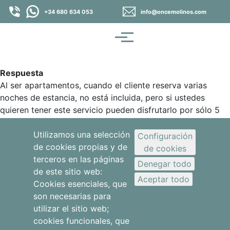
Pasar al contenido principal
+34 680 634 053
info@oncemolinos.com
Menú
Respuesta
Al ser apartamentos, cuando el cliente reserva varias
noches de estancia, no está incluida, pero si ustedes
quieren tener este servicio pueden disfrutarlo por sólo 5
euros/día/persona.
Utilizamos una selección
Configuración
de cookies propias y de
de cookies
Dudas sobre reservas
terceros en las páginas
Denegar todo
de este sitio web:
Aceptar todo
Cookies esenciales, que
son necesarias para
utilizar el sitio web;
¿Podemos contratar servicio de limpieza diario?
cookies funcionales, que