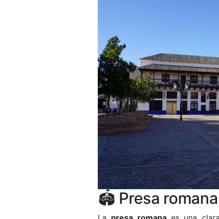
🏟️ Presa roman
La
presa romana
es una clara