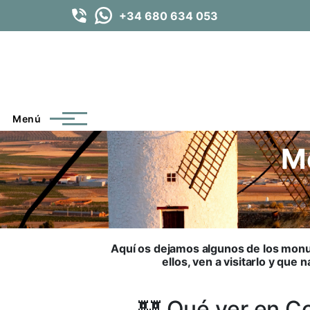
Pasar al contenido principal
+34 680 634 053
Menú
M
Aquí os dejamos algunos de los monu
ellos, ven a visitarlo y que
🏰 Qué ver en C