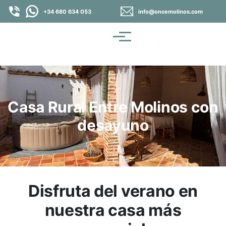
Pasar al contenido principal
+34 680 634 053
info@oncemolinos.com
Menú
Casa Rural Entre Molinos con
desayuno
Disfruta del verano en
nuestra casa más