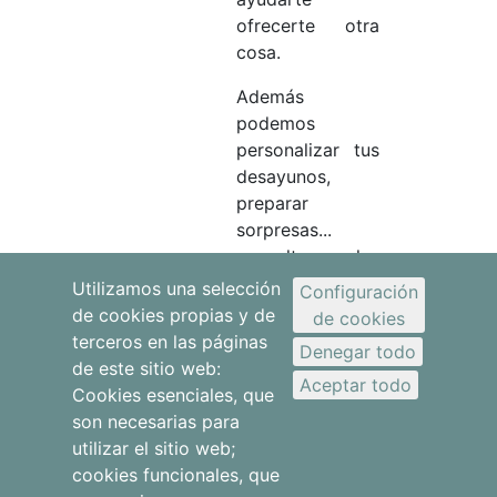
ofrecerte otra
cosa.
Además
podemos
personalizar tus
desayunos,
preparar
sorpresas...
consulta las
posibles ideas
Utilizamos una selección
Configuración
que te
de cookies propias y de
de cookies
ofrecemos.
terceros en las páginas
Denegar todo
de este sitio web:
Aceptar todo
Cookies esenciales, que
son necesarias para
utilizar el sitio web;
cookies funcionales, que