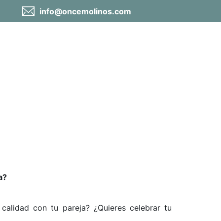
info@oncemolinos.com
le entre los molinos
a?
calidad con tu pareja? ¿Quieres celebrar tu