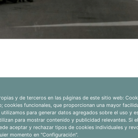
Aviso legal
Apartamentos
opias y de terceros en las páginas de este sitio web: Cook
Qué hacer
eb; cookies funcionales, que proporcionan una mayor facilida
Política de
Otros
 utilizamos para generar datos agregados sobre el uso y est
Tienda
privacidad
alojamientos
tilizan para mostrar contenido y publicidad relevantes. Si
ede aceptar y rechazar tipos de cookies individuales y rev
Faqs
Política de
quier momento en "Configuración".
Blog