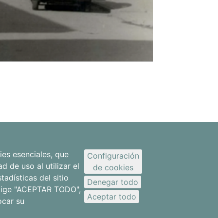
ies esenciales, que
Configuración
d de uso al utilizar el
de cookies
adísticas del sitio
Denegar todo
 elige "ACEPTAR TODO",
Aceptar todo
ocar su